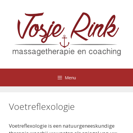
Ga
naar
de
inhoud
Menu
Voetreflexologie
Voetreflexologie is een natuurgeneeskundige