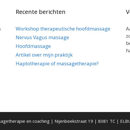
Recente berichten
V
n
Workshop therapeutische hoofdmassage
A
z
Nervus Vagus massage
b
Hoofdmassage
h
Artikel over mijn praktijk
Haptotherapie of massagetherapie?
sagetherapie en coaching | Nijenbeekstraat 19 | 8081 TC | EL