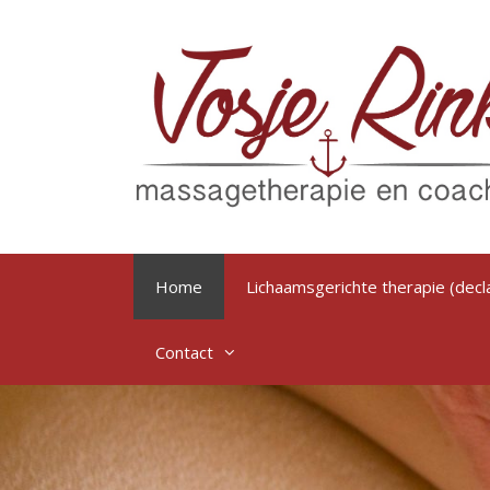
Ga
naar
de
inhoud
Home
Lichaamsgerichte therapie (decl
Contact