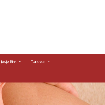
Josje Rink
Tarieven