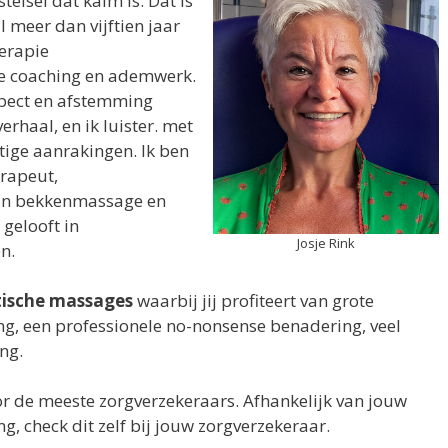
telsel dat kalm is. Dat is
l meer dan vijftien jaar
erapie
te coaching en ademwerk.
espect en afstemming
erhaal, en ik luister. met
tige aanrakingen. Ik ben
rapeut,
 in bekkenmassage en
gelooft in
Josje Rink
n.
ische massages
waarbij jij profiteert van grote
ng, een professionele no-nonsense benadering, veel
ng.
r de meeste zorgverzekeraars. Afhankelijk van jouw
ng, check dit zelf bij jouw zorgverzekeraar.