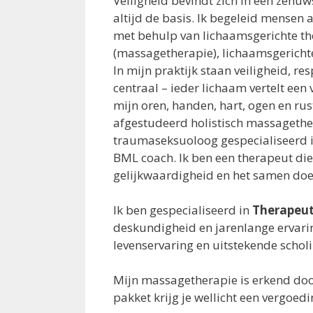
Veiligheid bevindt zich in een zenuws
altijd de basis. Ik begeleid mensen a
met behulp van lichaamsgerichte th
(massagetherapie), lichaamsgerich
In mijn praktijk staan veiligheid, r
centraal – ieder lichaam vertelt een v
mijn oren, handen, hart, ogen en rus
afgestudeerd holistisch massagethe
traumaseksuoloog gespecialiseerd
BML coach. Ik ben een therapeut die 
gelijkwaardigheid en het samen doe
Ik ben gespecialiseerd in
Therapeut
deskundigheid en jarenlange ervari
levenservaring en uitstekende scholi
Mijn massagetherapie is erkend doo
pakket krijg je wellicht een vergoedi